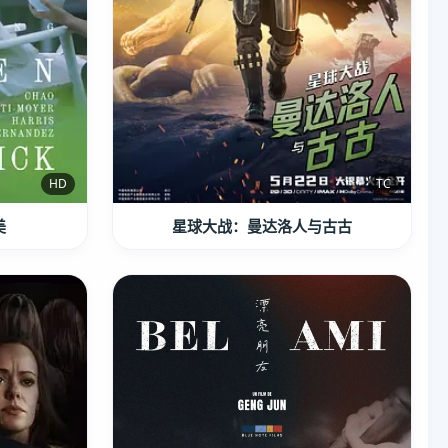
HD
TC
美
星球大战：曼达洛人与古古