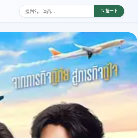
🔍 搜一下