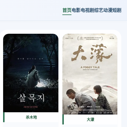
首页
电影
电视剧
综艺
动漫
短剧
杀木地
大濛