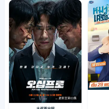
更新至第03集
大叔再出招