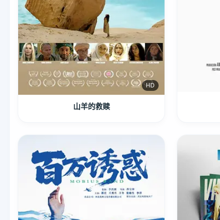
HD
山羊的救赎